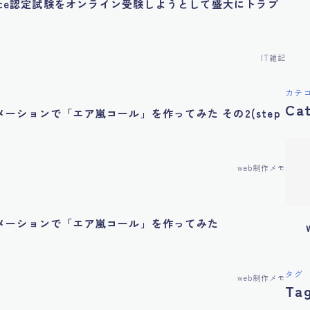
force認定試験をオンライン受験しようとして盛大にトラブ
IT雑記
カテ
Ca
メーションで「エア嵐コール」を作ってみた その2(step
web制作メモ
ニメーションで「エア嵐コール」を作ってみた
タグ
web制作メモ
Ta