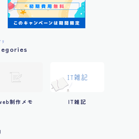
ゴリ
tegories
web制作メモ
IT雑記
g