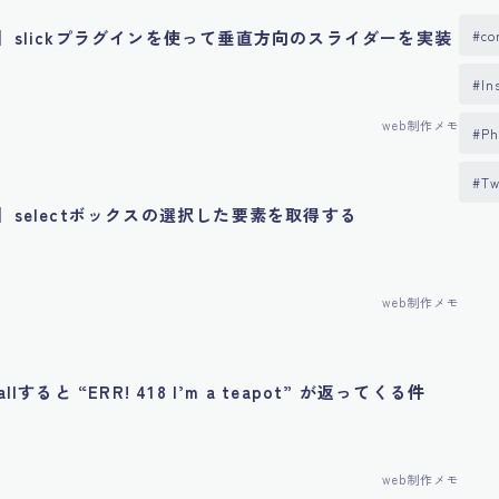
ry】slickプラグインを使って垂直方向のスライダーを実装
co
In
web制作メモ
Ph
Tw
ry】selectボックスの選択した要素を取得する
web制作メモ
tallすると “ERR! 418 I’m a teapot” が返ってくる件
web制作メモ