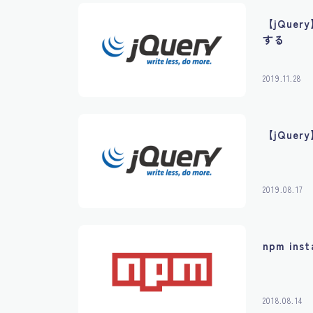
【jQue
する
2019.11.28
【jQue
2019.08.17
npm ins
2018.08.14