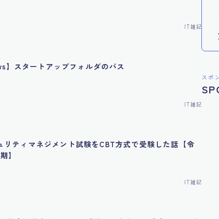
IT雑記
ows】スタートアップフォルダのパス
スポ
SP
IT雑記
ュリティマネジメント試験をCBT方式で受験した話【令
上期】
IT雑記