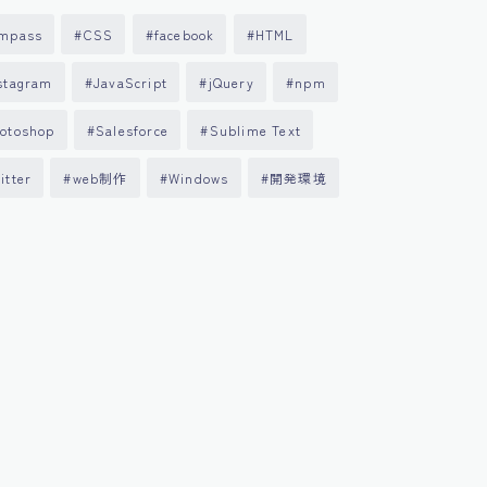
mpass
CSS
facebook
HTML
stagram
JavaScript
jQuery
npm
otoshop
Salesforce
Sublime Text
itter
web制作
Windows
開発環境