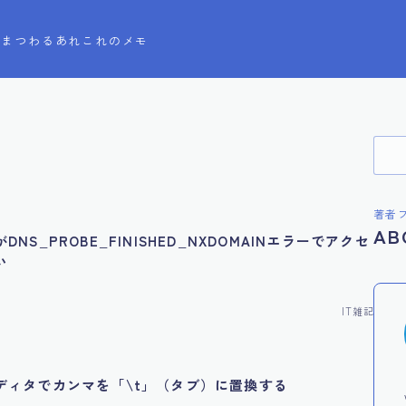
Tにまつわるあれこれのメモ
著者
AB
DNS_PROBE_FINISHED_NXDOMAINエラーでアクセ
い
IT雑記
ディタでカンマを「\t」（タブ）に置換する