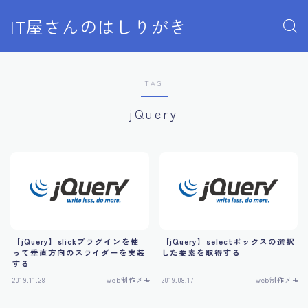
IT屋さんのはしりがき
TAG
jQuery
【jQuery】slickプラグインを使
【jQuery】selectボックスの選択
って垂直方向のスライダーを実装
した要素を取得する
する
2019.11.28
web制作メモ
2019.08.17
web制作メモ