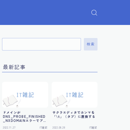
検索
最新記事
ドメインが
サクラエディタでカンマを
DNS_PROBE_FINISHED
「\t」（タブ）に置換する
_NXDOMAINエラーでアク
セスできない
2022.11.27
IT雑記
2022.08.28
IT雑記