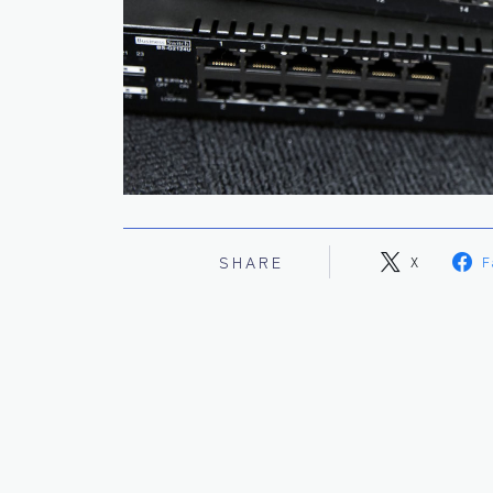
SHARE
X
F