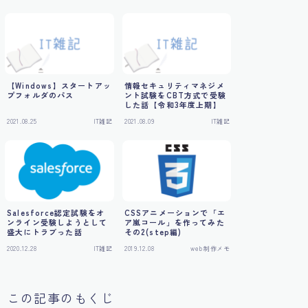
【Windows】スタートアッ
情報セキュリティマネジメ
プフォルダのパス
ント試験をCBT方式で受験
した話【令和3年度上期】
2021.08.25
IT雑記
2021.08.09
IT雑記
Salesforce認定試験をオ
CSSアニメーションで「エ
ンライン受験しようとして
ア嵐コール」を作ってみた
盛大にトラブった話
その2(step編)
2020.12.28
IT雑記
2019.12.08
web制作メモ
この記事のもくじ