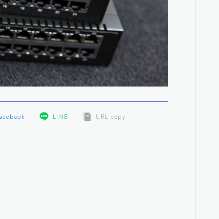
acebook
LINE
URL copy